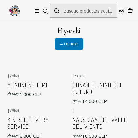
Envío gratis por pedidos sobre $45.000
Miyazaki
FILTROS
|
Yōkai
|
Yōkai
MONONOKE HIME
CONAN EL NIÑO DEL
FUTURO
21.000 CLP
desde
14.000 CLP
desde
|
Yōkai
|
KIKI'S DELIVERY
NAUSICAÄ DEL VALLE
SERVICE
DEL VIENTO
18.000 CLP
18.000 CLP
desde
desde