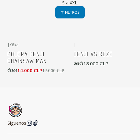
S a XXL.
FILTROS
|
Yōkai
|
-18%
OFF
POLERA DENJI
DENJI VS REZE
CHAINSAW MAN
18.000 CLP
desde
14.000 CLP
17.000 CLP
desde
Síguenos