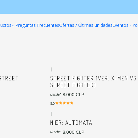
Inicio
Productos
Poleras anime
Vídeojuegos
uctos
Preguntas Frecuentes
Ofertas / Últimas unidades
Eventos - Yo
Vídeojuegos
|
 STREET
STREET FIGHTER (VER. X-MEN VS
STREET FIGHTER)
18.000 CLP
desde
5.0
|
NIER: AUTOMATA
18.000 CLP
desde