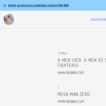
Envío gratis por pedidos sobre $45.000
Inicio
Prod
|
Yōkai
X-MEN (VER. X-MEN VS
FIGHTERS)
18.000 CLP
desde
|
MEGA MAN ZERO
18.000 CLP
desde