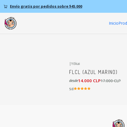
Envío gratis por pedidos sobre $45.000
Inicio
Prod
|
Yōkai
-18%
OFF
FLCL (AZUL MARINO)
14.000 CLP
17.000 CLP
desde
5.0