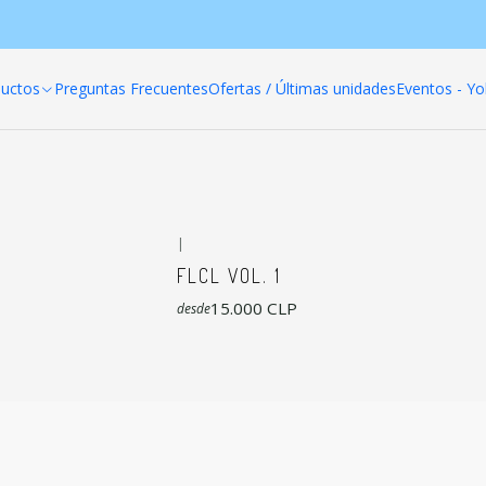
Inicio
Productos
Poleras anime
FLCL
uctos
Preguntas Frecuentes
Ofertas / Últimas unidades
Eventos - Yo
FLCL
|
FLCL VOL. 1
15.000 CLP
desde