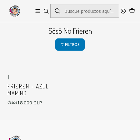
Envío gratis por pedidos sobre $45.000
Sōsō No Frieren
FILTROS
|
FRIEREN - AZUL
MARINO
18.000 CLP
desde