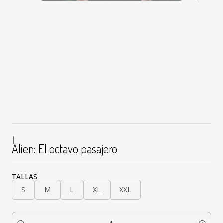
|
Alien: El octavo pasajero
TALLAS
S
M
L
XL
XXL