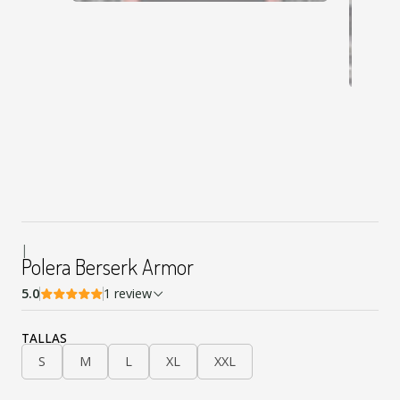
|
Polera Berserk Armor
5.0
1 review
TALLAS
S
M
L
XL
XXL