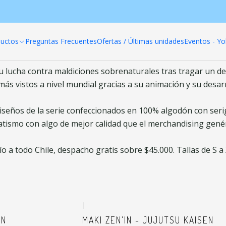
Home
Productos
Poleras anime
Jujutsu Kaisen
uctos
Preguntas Frecuentes
Ofertas / Últimas unidades
Eventos - Yo
Jujutsu Kaisen
 su lucha contra maldiciones sobrenaturales tras tragar un d
ás vistos a nivel mundial gracias a su animación y su desar
seños de la serie confeccionados en 100% algodón con serigra
atismo con algo de mejor calidad que el merchandising genér
ío a todo Chile, despacho gratis sobre $45.000. Tallas de S a 
|
EN
MAKI ZEN'IN - JUJUTSU KAISEN