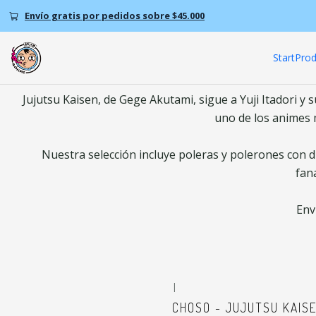
Envío gratis por pedidos sobre $45.000
Start
Prod
Jujutsu Kaisen, de Gege Akutami, sigue a Yuji Itadori y
uno de los animes m
Nuestra selección incluye poleras y polerones con di
fan
Env
|
CHOSO - JUJUTSU KAIS