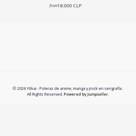
18.000 CLP
from
2026 Yōkai - Poleras de anime, manga y jrock en serigrafía .
All Rights Reserved.
Powered by Jumpseller
.