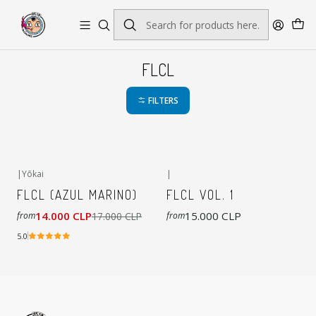
Envío gratis por pedidos sobre $45.000
FLCL
FILTERS
|
Yōkai
|
-18%
OFF
FLCL (AZUL MARINO)
FLCL VOL. 1
14.000 CLP
15.000 CLP
17.000 CLP
from
from
5.0