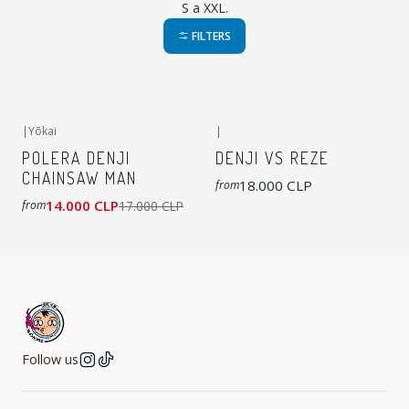
S a XXL.
FILTERS
|
Yōkai
|
-18%
OFF
POLERA DENJI
DENJI VS REZE
CHAINSAW MAN
18.000 CLP
from
14.000 CLP
17.000 CLP
from
Follow us