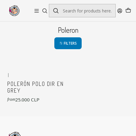
Envío gratis por pedidos sobre $45.000
Poleron
FILTERS
|
POLERÓN POLO DIR EN
GREY
25.000 CLP
from