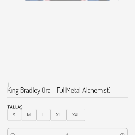
|
King Bradley (Ira - FullMetal Alchemist)
TALLAS
S
M
L
XL
XXL