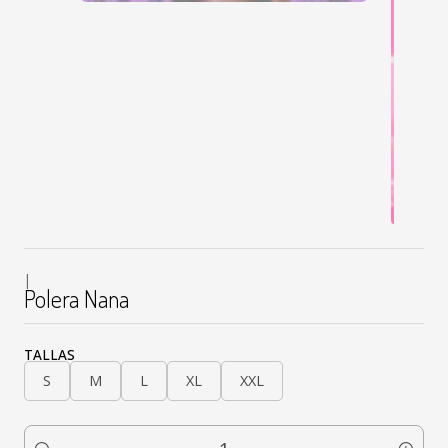
|
Polera Nana
TALLAS
S
M
L
XL
XXL