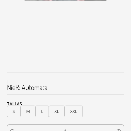
|
NieR: Automata
TALLAS
S
M
L
XL
XXL