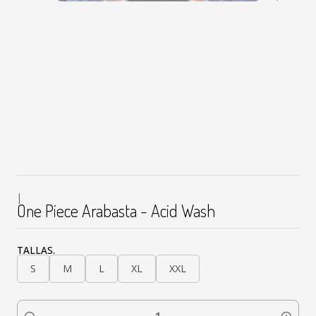
|
One Piece Arabasta - Acid Wash
TALLAS.
S
M
L
XL
XXL