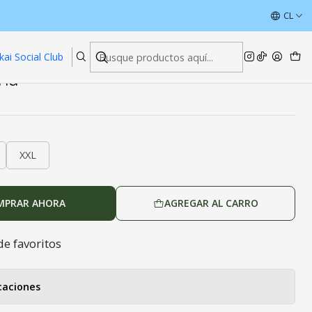
ÚLTIMAS UNIDADES CON DESCUENTOS
CL
Leer más
kai Social Club
ana
XXL
MPRAR AHORA
AGREGAR AL CARRO
de favoritos
caciones