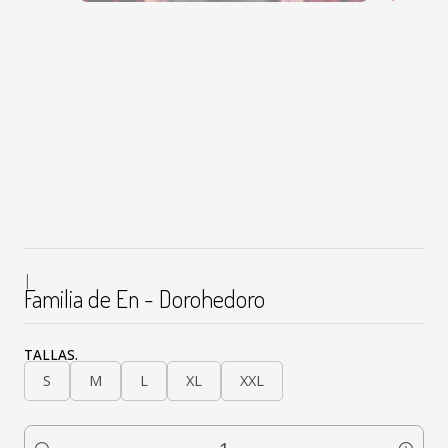
|
Familia de En - Dorohedoro
TALLAS.
S
M
L
XL
XXL