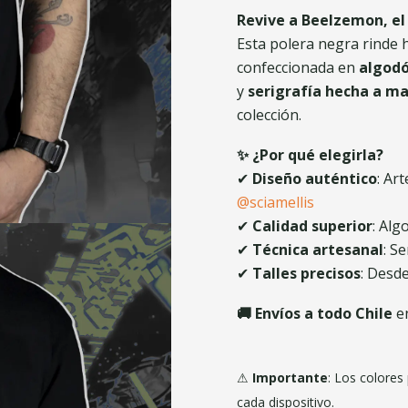
Revive a Beelzemon, el
Esta polera negra rinde 
confeccionada en
algod
y
serigrafía hecha a m
colección.
✨ ¿Por qué elegirla?
✔
Diseño auténtico
: Ar
@sciamellis
✔
Calidad superior
: Alg
✔
Técnica artesanal
: S
✔
Talles precisos
: Desd
🚚 Envíos a todo Chile
en
⚠
Importante
: Los colores
cada dispositivo.