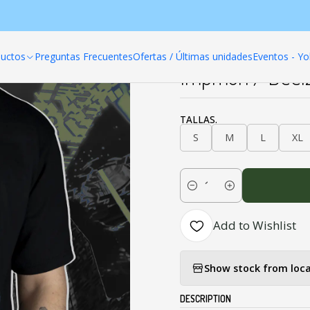
roductos
Poleras anime
Digimon
Impmon / Beelzemon - Digim
uctos
Preguntas Frecuentes
Ofertas / Últimas unidades
Eventos - Yo
|
Impmon / Beel
TALLAS.
S
M
L
XL
Quantity
Add to Wishlist
Show stock from loca
DESCRIPTION