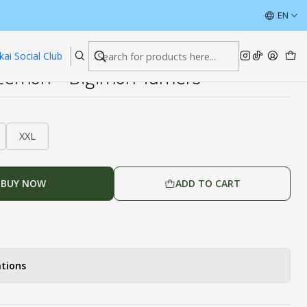
on Tamers
ÚLTIMAS UNIDADES CON DESCUENTOS
EN
Read more
kai Social Club
zemon - Digimon Tamers
XXL
BUY NOW
ADD TO CART
tions