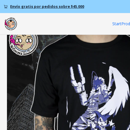
Home
P
Envío gratis por pedidos sobre $45.000
Start
Prod