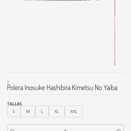
|
Polera Inosuke Hashibira Kimetsu No Yaiba
TALLAS
S
M
L
XL
XXL