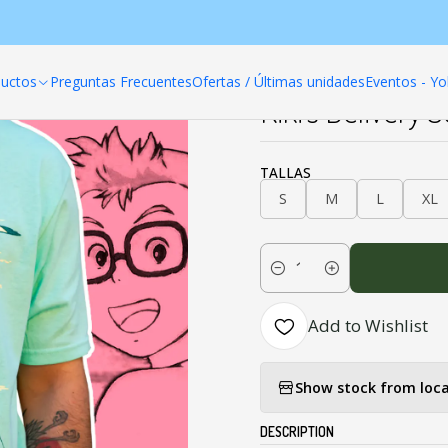
Home
Productos
Poleras anime
Miyazaki
Kiki's Delivery Servic
uctos
Preguntas Frecuentes
Ofertas / Últimas unidades
Eventos - Yo
|
Kiki's Delivery 
TALLAS
S
M
L
XL
Quantity
Add to Wishlist
Show stock from loca
DESCRIPTION