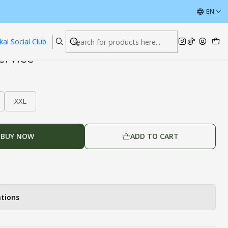
e
ÚLTIMAS UNIDADES CON DESCUENTOS
EN
Read more
kai Social Club
Service
XXL
BUY NOW
ADD TO CART
tions