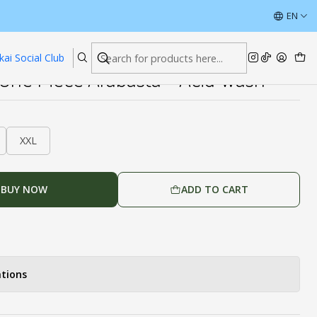
sta - Acid Wash
ÚLTIMAS UNIDADES CON DESCUENTOS
EN
Read more
kai Social Club
One Piece Arabasta - Acid Wash
XXL
BUY NOW
ADD TO CART
tions