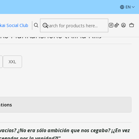
la Kill)
ÚLTIMAS UNIDADES CON DESCUENTOS
EN
Read more
kai Social Club
o Mankanshoku (Kill la Kill)
XXL
tions
 vacíos? ¿No era sólo ambición que nos cegaba? ¡¿En vez
cegados por la vanidad?!"