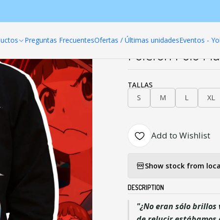
Productos
Polerones anime
Poleron Polo Mako Mankanshoku (Kill 
uctos
Preguntas Frecuentes
Ofertas / Últimas unidades
Eventos - Yo
|
Poleron Polo Mak
TALLAS
S
M
L
XL
Add to Wishlist
Show stock from loca
DESCRIPTION
"¿No eran sólo brillos
de relucir estábamos 