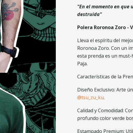
"En el momento en que u
destruida"
Polera Roronoa Zoro - 
Lleva el espíritu del mej
Roronoa Zoro. Con un imp
esta prenda es un must-h
Paja.
Características de la Pre
Diseño Exclusivo: Arte ú
@tsu_zu_ku
.
Calidad y Comodidad: Con
profundo color verde bosq
Estampado Premium: Utili