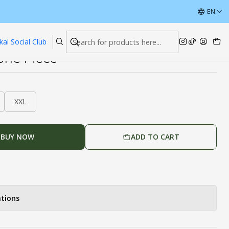
ece
ÚLTIMAS UNIDADES CON DESCUENTOS
EN
Read more
kai Social Club
One Piece
XXL
BUY NOW
ADD TO CART
tions