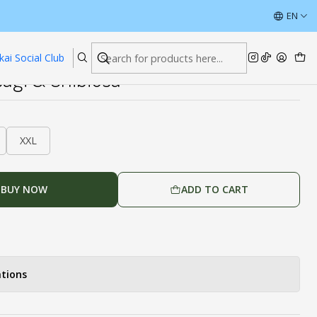
ÚLTIMAS UNIDADES CON DESCUENTOS
EN
Read more
kai Social Club
sagi & Chibiusa
XXL
BUY NOW
ADD TO CART
tions