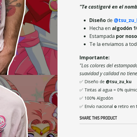
"Te castigaré en el nomb
Diseño
de
@tsu_zu_
Hecha en
algodón 
Estampada
por noso
Te la enviamos a tod
Importante:
"Los colores del estampado 
suavidad y calidad no tiene
✅
Diseño de
@tsu_zu_ku
✅ Tintas al agua = 0% quími
✅
100% Algodón
✅
Envío nacional
o
retiro en 
SHARE THIS PRODUCT