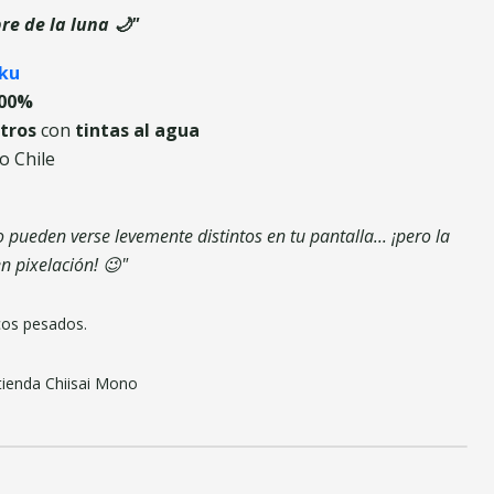
re de la luna 🌙"
ku
100%
tros
con
tintas al agua
o Chile
pueden verse levemente distintos en tu pantalla... ¡pero la
n pixelación! 😉"
cos pesados.
tienda Chiisai Mono