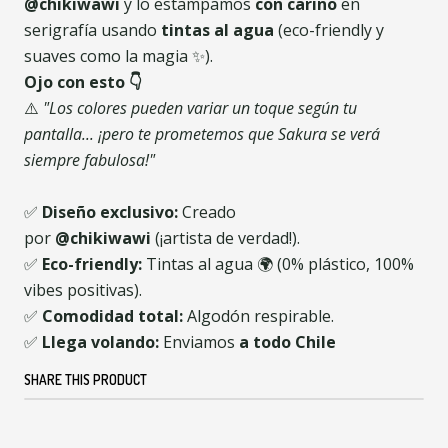
@chikiwawi
y lo estampamos
con cariño
en
serigrafía usando
tintas al agua
(eco-friendly y
suaves como la magia ✨).
Ojo con esto 👇
⚠️
"Los colores pueden variar un toque según tu
pantalla... ¡pero te prometemos que Sakura se verá
siempre fabulosa!"
✅
Diseño exclusivo:
Creado
por
@chikiwawi
(¡artista de verdad!).
✅
Eco-friendly:
Tintas al agua 🌍 (0% plástico, 100%
vibes positivas).
✅
Comodidad total:
Algodón respirable.
✅
Llega volando:
Enviamos
a todo Chile
SHARE THIS PRODUCT