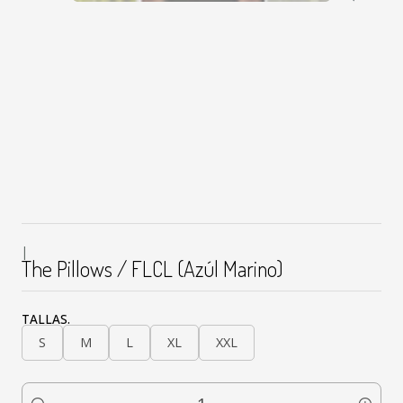
|
The Pillows / FLCL (Azúl Marino)
TALLAS.
S
M
L
XL
XXL