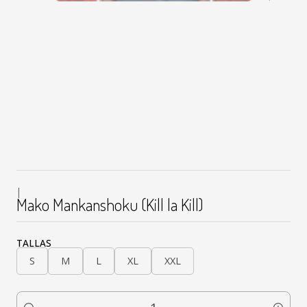
|
Mako Mankanshoku (Kill la Kill)
TALLAS
S
M
L
XL
XXL