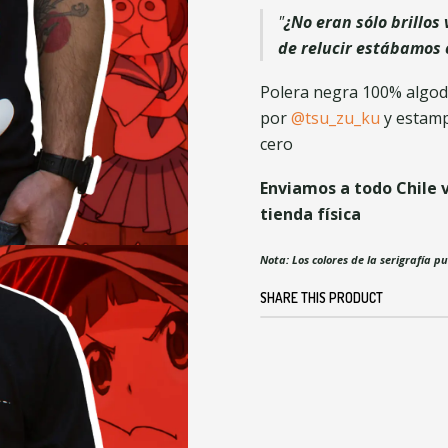
"
¿No eran sólo brillos
de relucir estábamos 
Polera negra 100% algod
por
@tsu_zu_ku
y estamp
cero
Enviamos a todo Chile v
tienda física
Nota: Los colores de la serigrafía p
SHARE THIS PRODUCT