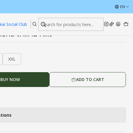
ÚLTIMAS UNIDADES CON DESCUENTOS
EN
Read more
kai Social Club
u (Kill la Kill)
XXL
BUY NOW
ADD TO CART
tions