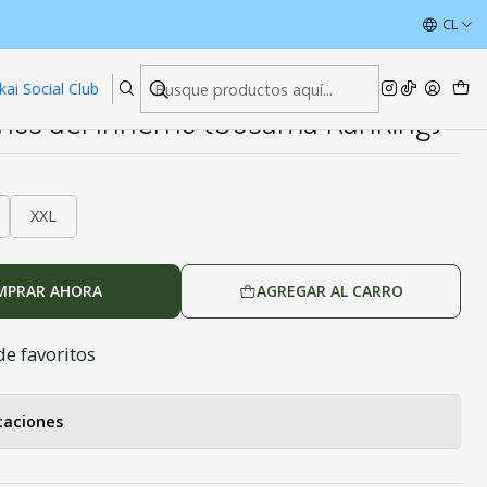
 Ranking)
ÚLTIMAS UNIDADES CON DESCUENTOS
CL
Leer más
kai Social Club
os del Infierno (Ousama Ranking)
XXL
MPRAR AHORA
AGREGAR AL CARRO
de favoritos
caciones