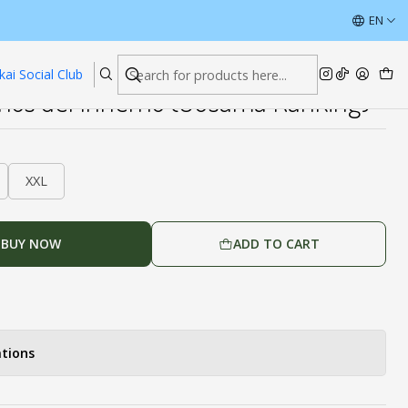
 Ranking)
ÚLTIMAS UNIDADES CON DESCUENTOS
EN
Read more
kai Social Club
os del Infierno (Ousama Ranking)
XXL
BUY NOW
ADD TO CART
tions