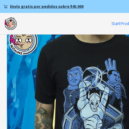
Home
P
Envío gratis por pedidos sobre $45.000
Start
Prod