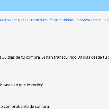
Inicio
Politica de reembolso
Politica de reembolso
uctos
Preguntas Frecuentes
Ofertas / Últimas unidades
Eventos - Yo
30 días de tu compra. Si han transcurrido 30 días desde tu
ciones en que lo recibió.
o o comprobante de compra.