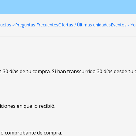
Home
Politica de reembolso
Politica de reembolso
uctos
Preguntas Frecuentes
Ofertas / Últimas unidades
Eventos - Yo
30 días de tu compra. Si han transcurrido 30 días desde tu
ciones en que lo recibió.
o o comprobante de compra.