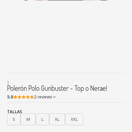
|
Polerón Polo Gunbuster - Top o Nerae!
5.0
2 reviews
TALLAS
S
M
L
XL
XXL